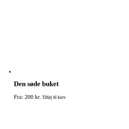
varianter.
Mulighederne
kan
vælges
på
varesiden
Den søde buket
Dette
Fra:
200
kr.
Tilføj til kurv
vare
har
flere
varianter.
Mulighederne
kan