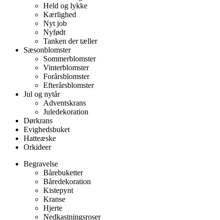
Held og lykke
Kærlighed
Nyt job
Nyfødt
Tanken der tæller
Sæsonblomster
Sommerblomster
Vinterblomster
Forårsblomster
Efterårsblomster
Jul og nytår
Adventskrans
Juledekoration
Dørkrans
Evighedsbuket
Hatteæske
Orkideer
Begravelse
Bårebuketter
Båredekoration
Kistepynt
Kranse
Hjerte
Nedkastningsroser