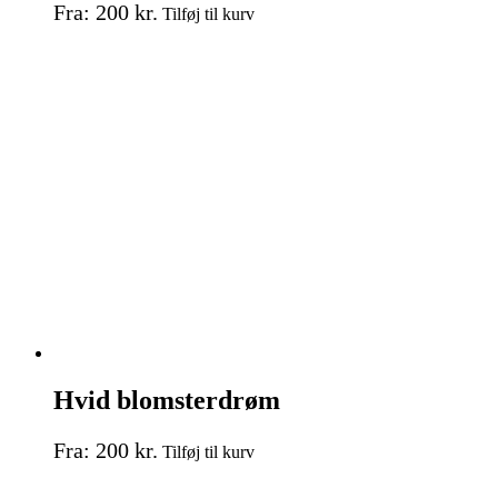
Dette
Fra:
200
kr.
Tilføj til kurv
vare
har
flere
varianter.
Mulighederne
kan
vælges
på
varesiden
Hvid blomsterdrøm
Dette
Fra:
200
kr.
Tilføj til kurv
vare
har