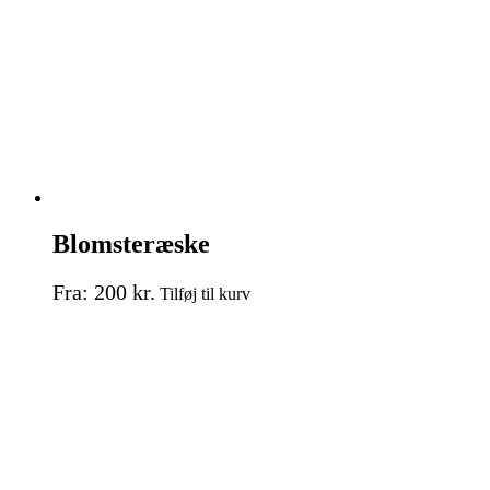
Blomsteræske
Dette
Fra:
200
kr.
Tilføj til kurv
vare
har
flere
varianter.
Mulighederne
kan
vælges
på
varesiden