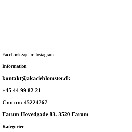
kan
vælges
på
varesiden
Facebook-square
Instagram
Information
kontakt@akacieblomster.dk
+45 44 99 82 21
Cvr. nr.: 45224767
Farum Hovedgade 83, 3520 Farum
Kategorier