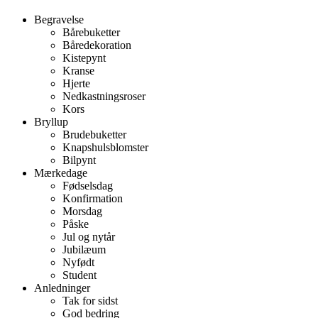
Begravelse
Bårebuketter
Båredekoration
Kistepynt
Kranse
Hjerte
Nedkastningsroser
Kors
Bryllup
Brudebuketter
Knapshulsblomster
Bilpynt
Mærkedage
Fødselsdag
Konfirmation
Morsdag
Påske
Jul og nytår
Jubilæum
Nyfødt
Student
Anledninger
Tak for sidst
God bedring