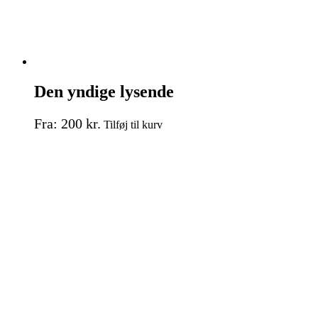
Den yndige lysende
Dette
Fra:
200
kr.
Tilføj til kurv
vare
har
flere
varianter.
Mulighederne
kan
vælges
på
varesiden