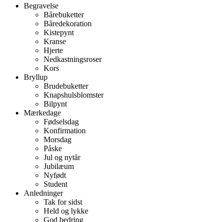
Begravelse
Bårebuketter
Båredekoration
Kistepynt
Kranse
Hjerte
Nedkastningsroser
Kors
Bryllup
Brudebuketter
Knapshulsblomster
Bilpynt
Mærkedage
Fødselsdag
Konfirmation
Morsdag
Påske
Jul og nytår
Jubilæum
Nyfødt
Student
Anledninger
Tak for sidst
Held og lykke
God bedring