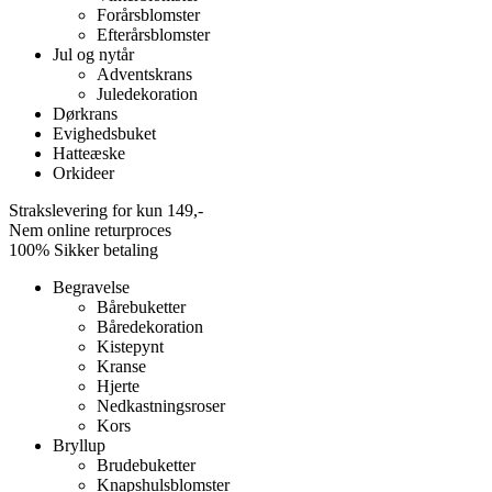
Forårsblomster
Efterårsblomster
Jul og nytår
Adventskrans
Juledekoration
Dørkrans
Evighedsbuket
Hatteæske
Orkideer
Strakslevering for kun 149,-
Nem online returproces
100% Sikker betaling
Begravelse
Bårebuketter
Båredekoration
Kistepynt
Kranse
Hjerte
Nedkastningsroser
Kors
Bryllup
Brudebuketter
Knapshulsblomster