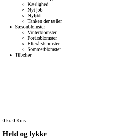
Kærlighed
Nyt job
Nyfødt
Tanken der tæller
Sæsonblomster
Vinterblomster
Forårsblomster
Efterårsblomster
Sommerblomster
Tilbehør
0
kr.
0
Kurv
Held og lykke