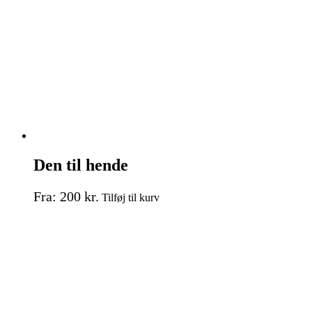
vælges
på
varesiden
Den til hende
Dette
Fra:
200
kr.
Tilføj til kurv
vare
har
flere
varianter.
Mulighederne
kan
vælges
på
varesiden