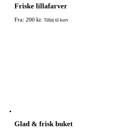
Friske lillafarver
Dette
Fra:
200
kr.
Tilføj til kurv
vare
har
flere
varianter.
Mulighederne
kan
vælges
på
varesiden
Glad & frisk buket