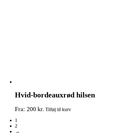
flere
varianter.
Mulighederne
kan
vælges
på
varesiden
Hvid-bordeauxrød hilsen
Dette
Fra:
200
kr.
Tilføj til kurv
vare
har
1
flere
2
varianter.
→
Mulighederne