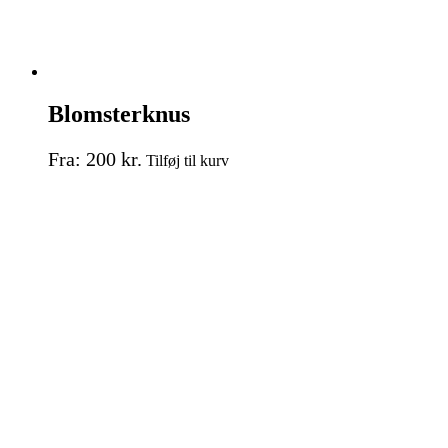
Blomsterknus
Dette
Fra:
200
kr.
Tilføj til kurv
vare
har
flere
varianter.
Mulighederne
kan
vælges
på
varesiden