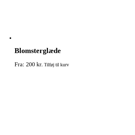
Blomsterglæde
Dette
Fra:
200
kr.
Tilføj til kurv
vare
har
flere
varianter.
Mulighederne
kan
vælges
på
varesiden