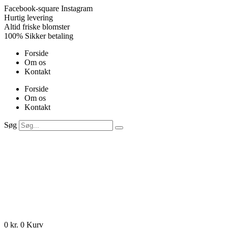
Videre
Facebook-square
Instagram
til
Hurtig levering
indhold
Altid friske blomster
100% Sikker betaling
Forside
Om os
Kontakt
Forside
Om os
Kontakt
Søg
0
kr.
0
Kurv