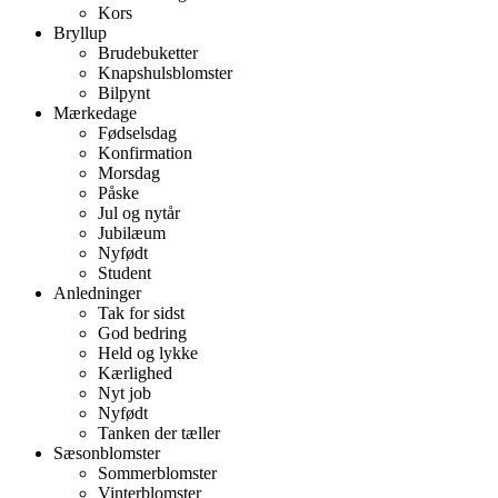
Kors
Bryllup
Brudebuketter
Knapshulsblomster
Bilpynt
Mærkedage
Fødselsdag
Konfirmation
Morsdag
Påske
Jul og nytår
Jubilæum
Nyfødt
Student
Anledninger
Tak for sidst
God bedring
Held og lykke
Kærlighed
Nyt job
Nyfødt
Tanken der tæller
Sæsonblomster
Sommerblomster
Vinterblomster