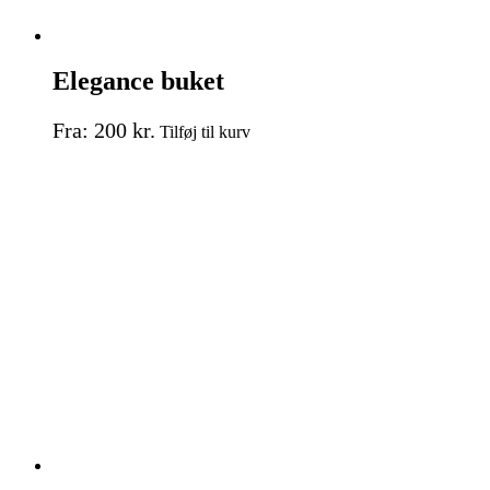
Elegance buket
Dette
Fra:
200
kr.
Tilføj til kurv
vare
har
flere
varianter.
Mulighederne
kan
vælges
på
varesiden