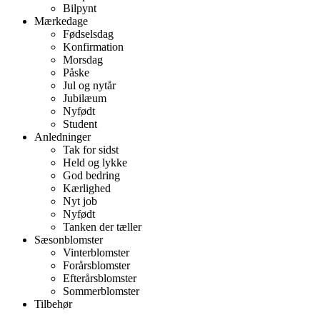
Bilpynt
Mærkedage
Fødselsdag
Konfirmation
Morsdag
Påske
Jul og nytår
Jubilæum
Nyfødt
Student
Anledninger
Tak for sidst
Held og lykke
God bedring
Kærlighed
Nyt job
Nyfødt
Tanken der tæller
Sæsonblomster
Vinterblomster
Forårsblomster
Efterårsblomster
Sommerblomster
Tilbehør