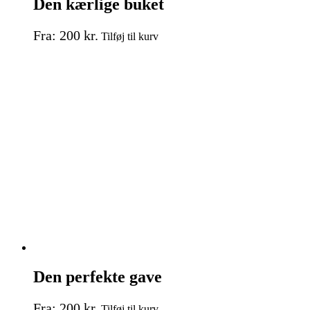
Den kærlige buket
Dette
Fra:
200
kr.
Tilføj til kurv
vare
har
flere
varianter.
Mulighederne
kan
vælges
på
varesiden
Den perfekte gave
Dette
Fra:
200
kr.
Tilføj til kurv