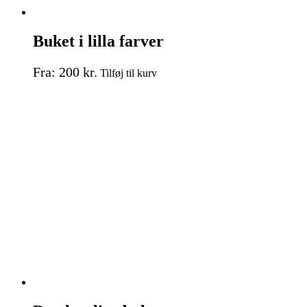
Buket i lilla farver
Dette
Fra:
200
kr.
Tilføj til kurv
vare
har
flere
varianter.
Mulighederne
kan
vælges
på
varesiden