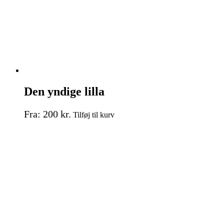
Den yndige lilla
Dette
Fra:
200
kr.
Tilføj til kurv
vare
har
flere
varianter.
Mulighederne
kan
vælges
på
varesiden