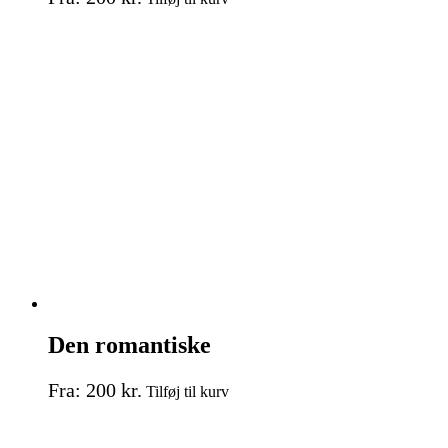
vare
har
flere
varianter.
Mulighederne
kan
vælges
på
varesiden
Den romantiske
Dette
Fra:
200
kr.
Tilføj til kurv
vare
har
flere