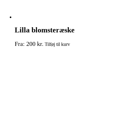
Lilla blomsteræske
Dette
Fra:
200
kr.
Tilføj til kurv
vare
har
flere
varianter.
Mulighederne
kan
vælges
på
varesiden