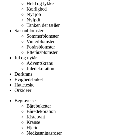
Held og lykke
Kærlighed
Nyt job
Nyfødt
Tanken der tæller
Sæsonblomster
Sommerblomster
Vinterblomster
Forårsblomster
Efterårsblomster
Jul og nytår
Adventskrans
Juledekoration
Dørkrans
Evighedsbuket
Hatteæske
Orkideer
Begravelse
Bårebuketter
Båredekoration
Kistepynt
Kranse
Hjerte
Nedkastningsroser