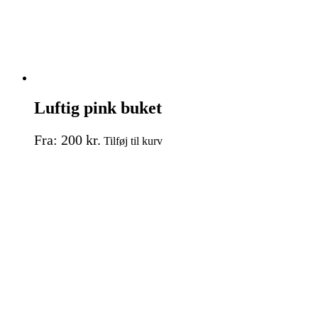
Luftig pink buket
Dette
Fra:
200
kr.
Tilføj til kurv
vare
har
flere
varianter.
Mulighederne
kan
vælges
på
varesiden