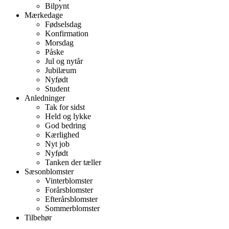
Bilpynt
Mærkedage
Fødselsdag
Konfirmation
Morsdag
Påske
Jul og nytår
Jubilæum
Nyfødt
Student
Anledninger
Tak for sidst
Held og lykke
God bedring
Kærlighed
Nyt job
Nyfødt
Tanken der tæller
Sæsonblomster
Vinterblomster
Forårsblomster
Efterårsblomster
Sommerblomster
Tilbehør