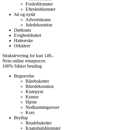
Forårsblomster
Efterårsblomster
Jul og nytår
Adventskrans
Juledekoration
Dørkrans
Evighedsbuket
Hatteæske
Orkideer
Strakslevering for kun 149,-
Nem online returproces
100% Sikker betaling
Begravelse
Bårebuketter
Båredekoration
Kistepynt
Kranse
Hjerte
Nedkastningsroser
Kors
Bryllup
Brudebuketter
Knapshulsblomster