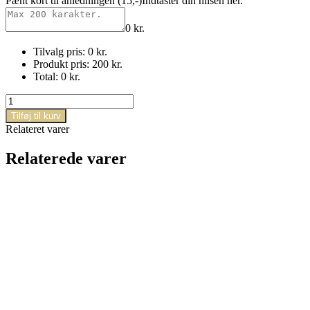
Pænt kort til anledningen (15,-)
Indtaster din hilsen her.
0
kr.
Tilvalg pris:
0
kr.
Produkt pris:
200
kr.
Total:
0
kr.
Den
yndige
Tilføj til kurv
lilla
Relateret varer
antal
Relaterede varer