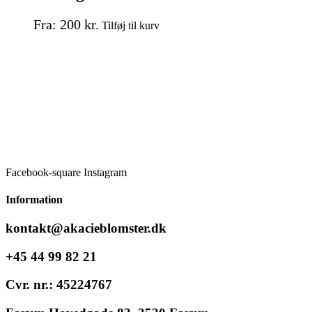
Dette
Fra:
200
kr.
Tilføj til kurv
vare
har
flere
varianter.
Mulighederne
kan
vælges
på
varesiden
Facebook-square
Instagram
Information
kontakt@akacieblomster.dk
+45 44 99 82 21
Cvr. nr.: 45224767