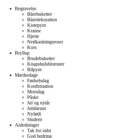
Begravelse
Bårebuketter
Båredekoration
Kistepynt
Kranse
Hjerte
Nedkastningsroser
Kors
Bryllup
Brudebuketter
Knapshulsblomster
Bilpynt
Mærkedage
Fødselsdag
Konfirmation
Morsdag
Påske
Jul og nytår
Jubilæum
Nyfødt
Student
Anledninger
Tak for sidst
God bedring