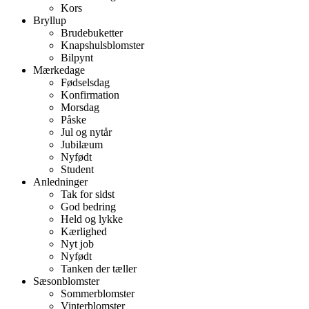
Kors
Bryllup
Brudebuketter
Knapshulsblomster
Bilpynt
Mærkedage
Fødselsdag
Konfirmation
Morsdag
Påske
Jul og nytår
Jubilæum
Nyfødt
Student
Anledninger
Tak for sidst
God bedring
Held og lykke
Kærlighed
Nyt job
Nyfødt
Tanken der tæller
Sæsonblomster
Sommerblomster
Vinterblomster