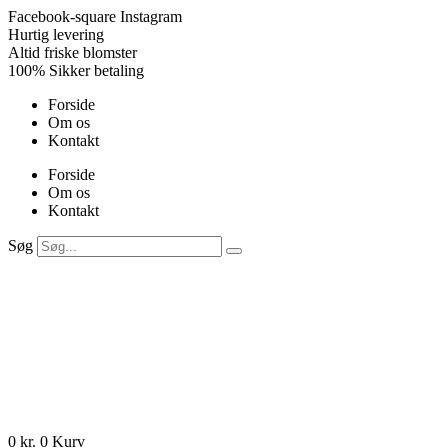
Videre
Facebook-square
Instagram
til
Hurtig levering
indhold
Altid friske blomster
100% Sikker betaling
Forside
Om os
Kontakt
Forside
Om os
Kontakt
Søg
0
kr.
0
Kurv