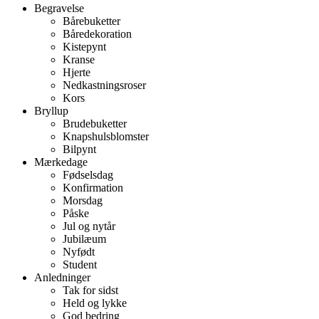
Begravelse
Bårebuketter
Båredekoration
Kistepynt
Kranse
Hjerte
Nedkastningsroser
Kors
Bryllup
Brudebuketter
Knapshulsblomster
Bilpynt
Mærkedage
Fødselsdag
Konfirmation
Morsdag
Påske
Jul og nytår
Jubilæum
Nyfødt
Student
Anledninger
Tak for sidst
Held og lykke
God bedring