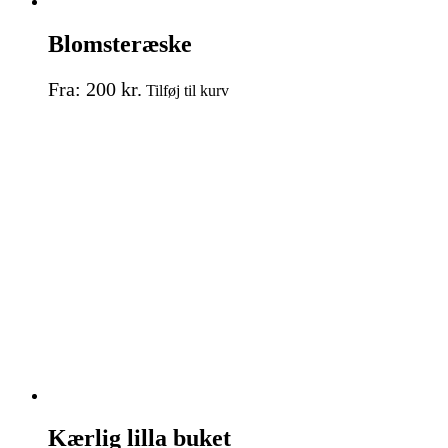
Blomsteræske
Dette
Fra:
200
kr.
Tilføj til kurv
vare
har
flere
varianter.
Mulighederne
kan
vælges
på
varesiden
Kærlig lilla buket