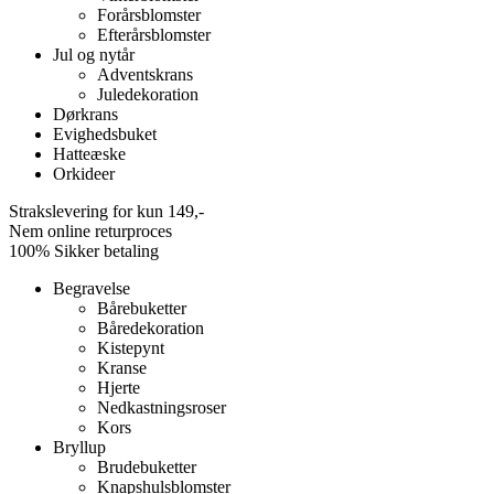
Forårsblomster
Efterårsblomster
Jul og nytår
Adventskrans
Juledekoration
Dørkrans
Evighedsbuket
Hatteæske
Orkideer
Strakslevering for kun 149,-
Nem online returproces
100% Sikker betaling
Begravelse
Bårebuketter
Båredekoration
Kistepynt
Kranse
Hjerte
Nedkastningsroser
Kors
Bryllup
Brudebuketter
Knapshulsblomster