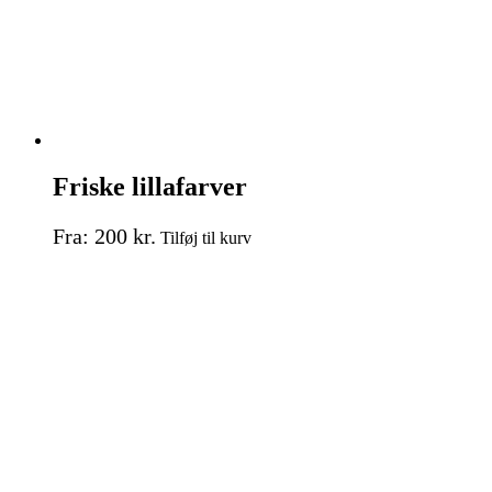
Friske lillafarver
Dette
Fra:
200
kr.
Tilføj til kurv
vare
har
flere
varianter.
Mulighederne
kan
vælges
på
varesiden