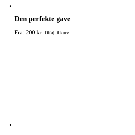
Den perfekte gave
Dette
Fra:
200
kr.
Tilføj til kurv
vare
har
flere
varianter.
Mulighederne
kan
vælges
på
varesiden