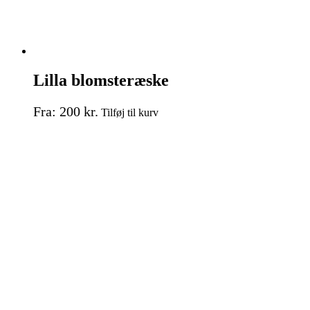
Lilla blomsteræske
Dette
Fra:
200
kr.
Tilføj til kurv
vare
har
flere
varianter.
Mulighederne
kan
vælges
på
varesiden