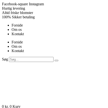
Videre
Facebook-square
Instagram
til
Hurtig levering
indhold
Altid friske blomster
100% Sikker betaling
Forside
Om os
Kontakt
Forside
Om os
Kontakt
Søg
0
kr.
0
Kurv