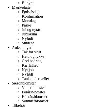
Bilpynt
Mærkedage
Fødselsdag
Konfirmation
Morsdag
Påske
Jul og nytår
Jubilæum
Nyfødt
Student
Anledninger
Tak for sidst
Held og lykke
God bedring
Kærlighed
Nyt job
Nyfødt
Tanken der tæller
Sæsonblomster
Vinterblomster
Forårsblomster
Efterårsblomster
Sommerblomster
Tilbehør