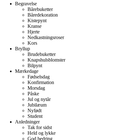
Begravelse
Bårebuketter
Båredekoration
Kistepynt
Kranse
Hjerte
Nedkastningsroser
Kors
Bryllup
Brudebuketter
Knapshulsblomster
Bilpynt
Mærkedage
Fødselsdag
Konfirmation
Morsdag
Påske
Jul og nytår
Jubilæum
Nyfødt
Student
Anledninger
Tak for sidst
Held og lykke
God bedring