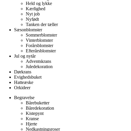
Held og lykke
Kærlighed
Nyt job
Nyfødt
Tanken der tæller
Sæsonblomster
Sommerblomster
Vinterblomster
Forårsblomster
Efterårsblomster
Jul og nytår
Adventskrans
Juledekoration
Dørkrans
Evighedsbuket
Hatteæske
Orkideer
Begravelse
Bårebuketter
Båredekoration
Kistepynt
Kranse
Hjerte
Nedkastningsroser