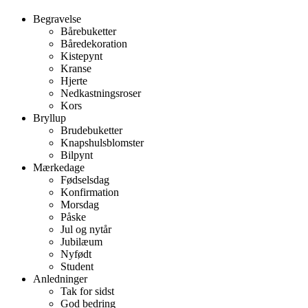
Begravelse
Bårebuketter
Båredekoration
Kistepynt
Kranse
Hjerte
Nedkastningsroser
Kors
Bryllup
Brudebuketter
Knapshulsblomster
Bilpynt
Mærkedage
Fødselsdag
Konfirmation
Morsdag
Påske
Jul og nytår
Jubilæum
Nyfødt
Student
Anledninger
Tak for sidst
God bedring