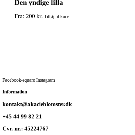
Den yndige lilla
Dette
Fra:
200
kr.
Tilføj til kurv
vare
har
flere
varianter.
Mulighederne
kan
vælges
på
varesiden
Facebook-square
Instagram
Information
kontakt@akacieblomster.dk
+45 44 99 82 21
Cvr. nr.: 45224767