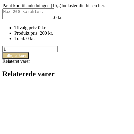
Pænt kort til anledningen (15,-)
Indtaster din hilsen her.
0
kr.
Tilvalg pris:
0
kr.
Produkt pris:
200
kr.
Total:
0
kr.
Glad
&
Tilføj til kurv
frisk
Relateret varer
buket
antal
Relaterede varer