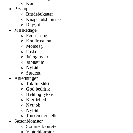
Kors
Bryllup
Brudebuketter
Knapshulsblomster
Bilpynt
Mærkedage
Fødselsdag
Konfirmation
Morsdag
Påske
Jul og nytår
Jubilæum
Nyfødt
Student
Anledninger
Tak for sidst
God bedring
Held og lykke
Kærlighed
Nyt job
Nyfødt
Tanken der tæller
Sæsonblomster
Sommerblomster
Vinterblomster