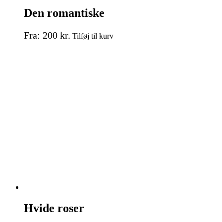
Den romantiske
Dette
Fra:
200
kr.
Tilføj til kurv
vare
har
flere
varianter.
Mulighederne
kan
vælges
på
varesiden
Hvide roser