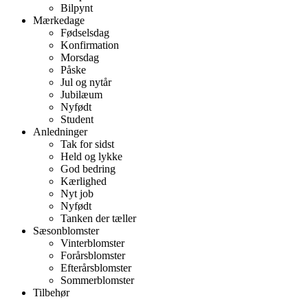
Bilpynt
Mærkedage
Fødselsdag
Konfirmation
Morsdag
Påske
Jul og nytår
Jubilæum
Nyfødt
Student
Anledninger
Tak for sidst
Held og lykke
God bedring
Kærlighed
Nyt job
Nyfødt
Tanken der tæller
Sæsonblomster
Vinterblomster
Forårsblomster
Efterårsblomster
Sommerblomster
Tilbehør