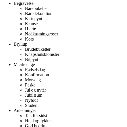
Begravelse
Bårebuketter
Båredekoration
Kistepynt
Kranse
Hjerte
Nedkastningsroser
Kors
Bryllup
Brudebuketter
Knapshulsblomster
Bilpynt
Mærkedage
Fødselsdag
Konfirmation
Morsdag
Påske
Jul og nytår
Jubilæum
Nyfødt
Student
Anledninger
Tak for sidst
Held og lykke
God bedring