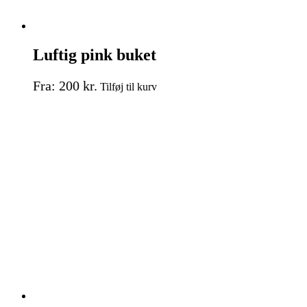
Luftig pink buket
Dette
Fra:
200
kr.
Tilføj til kurv
vare
har
flere
varianter.
Mulighederne
kan
vælges
på
varesiden