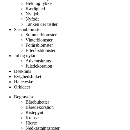
Held og lykke
Kærlighed
Nyt job
Nyfødt
Tanken der tæller
Sæsonblomster
Sommerblomster
Vinterblomster
Forårsblomster
Efterårsblomster
Jul og nytår
Adventskrans
Juledekoration
Dørkrans
Evighedsbuket
Hatteæske
Orkideer
Begravelse
Bårebuketter
Båredekoration
Kistepynt
Kranse
Hjerte
Nedkastningsroser