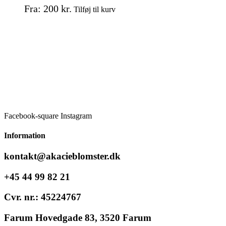
Dette
Fra:
200
kr.
Tilføj til kurv
vare
har
flere
varianter.
Mulighederne
kan
vælges
på
varesiden
Facebook-square
Instagram
Information
kontakt@akacieblomster.dk
+45 44 99 82 21
Cvr. nr.: 45224767
Farum Hovedgade 83, 3520 Farum