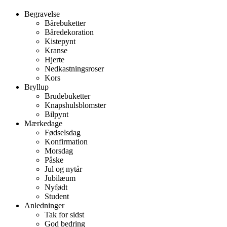
Begravelse
Bårebuketter
Båredekoration
Kistepynt
Kranse
Hjerte
Nedkastningsroser
Kors
Bryllup
Brudebuketter
Knapshulsblomster
Bilpynt
Mærkedage
Fødselsdag
Konfirmation
Morsdag
Påske
Jul og nytår
Jubilæum
Nyfødt
Student
Anledninger
Tak for sidst
God bedring