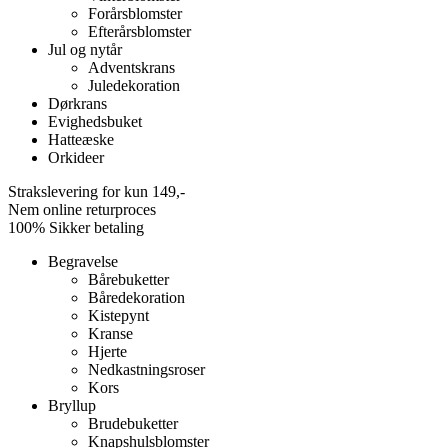
Forårsblomster
Efterårsblomster
Jul og nytår
Adventskrans
Juledekoration
Dørkrans
Evighedsbuket
Hatteæske
Orkideer
Strakslevering for kun 149,-
Nem online returproces
100% Sikker betaling
Begravelse
Bårebuketter
Båredekoration
Kistepynt
Kranse
Hjerte
Nedkastningsroser
Kors
Bryllup
Brudebuketter
Knapshulsblomster