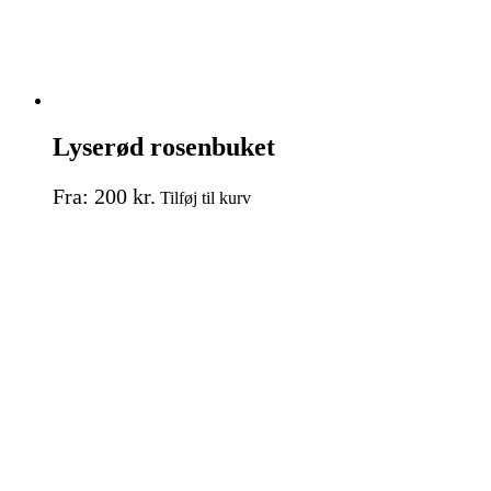
Lyserød rosenbuket
Dette
Fra:
200
kr.
Tilføj til kurv
vare
har
flere
varianter.
Mulighederne
kan
vælges
på
varesiden