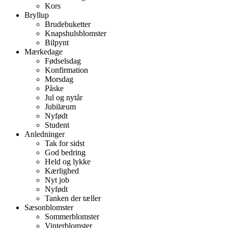
Kors
Bryllup
Brudebuketter
Knapshulsblomster
Bilpynt
Mærkedage
Fødselsdag
Konfirmation
Morsdag
Påske
Jul og nytår
Jubilæum
Nyfødt
Student
Anledninger
Tak for sidst
God bedring
Held og lykke
Kærlighed
Nyt job
Nyfødt
Tanken der tæller
Sæsonblomster
Sommerblomster
Vinterblomster