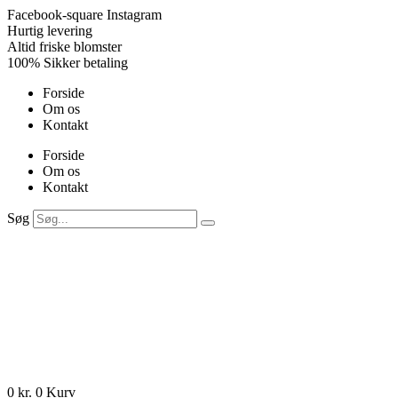
Videre
Facebook-square
Instagram
til
Hurtig levering
indhold
Altid friske blomster
100% Sikker betaling
Forside
Om os
Kontakt
Forside
Om os
Kontakt
Søg
0
kr.
0
Kurv