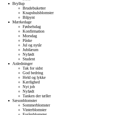
Bryllup
Brudebuketter
Knapshulsblomster
Bilpynt
Mærkedage
Fødselsdag
Konfirmation
Morsdag
Påske
Jul og nytår
Jubilæum
Nyfødt
Student
Anledninger
Tak for sidst
God bedring
Held og lykke
Kærlighed
Nyt job
Nyfødt
Tanken der tæller
Sæsonblomster
Sommerblomster
Vinterblomster
Forårsblomster