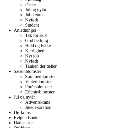
Påske
Jul og nytår
Jubilæum
Nyfødt
Student
Anledninger
Tak for sidst
God bedring
Held og lykke
Kærlighed
Nyt job
Nyfødt
Tanken der tæller
Sæsonblomster
Sommerblomster
Vinterblomster
Forårsblomster
Efterårsblomster
Jul og nytår
Adventskrans
Juledekoration
Dørkrans
Evighedsbuket
Hatteæske
Orkideer