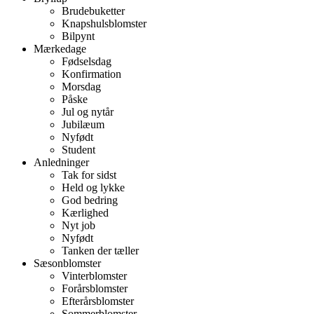
Brudebuketter
Knapshulsblomster
Bilpynt
Mærkedage
Fødselsdag
Konfirmation
Morsdag
Påske
Jul og nytår
Jubilæum
Nyfødt
Student
Anledninger
Tak for sidst
Held og lykke
God bedring
Kærlighed
Nyt job
Nyfødt
Tanken der tæller
Sæsonblomster
Vinterblomster
Forårsblomster
Efterårsblomster
Sommerblomster