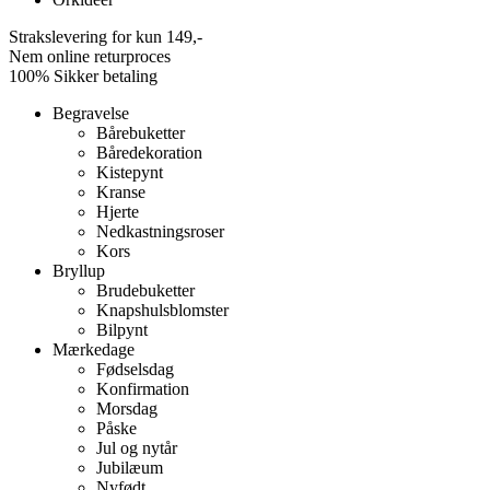
Strakslevering for kun 149,-
Nem online returproces
100% Sikker betaling
Begravelse
Bårebuketter
Båredekoration
Kistepynt
Kranse
Hjerte
Nedkastningsroser
Kors
Bryllup
Brudebuketter
Knapshulsblomster
Bilpynt
Mærkedage
Fødselsdag
Konfirmation
Morsdag
Påske
Jul og nytår
Jubilæum
Nyfødt