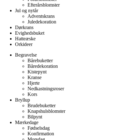
Efterårsblomster
Jul og nytår
Adventskrans
Juledekoration
Dørkrans
Evighedsbuket
Hatteæske
Orkideer
Begravelse
Bårebuketter
Båredekoration
Kistepynt
Kranse
Hjerte
Nedkastningsroser
Kors
Bryllup
Brudebuketter
Knapshulsblomster
Bilpynt
Mærkedage
Fødselsdag
Konfirmation
Morsdag