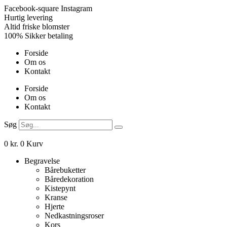
Videre
Facebook-square
Instagram
til
Hurtig levering
indhold
Altid friske blomster
100% Sikker betaling
Forside
Om os
Kontakt
Forside
Om os
Kontakt
Søg
0
kr.
0
Kurv
Begravelse
Bårebuketter
Båredekoration
Kistepynt
Kranse
Hjerte
Nedkastningsroser
Kors