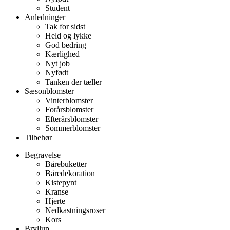
Student
Anledninger
Tak for sidst
Held og lykke
God bedring
Kærlighed
Nyt job
Nyfødt
Tanken der tæller
Sæsonblomster
Vinterblomster
Forårsblomster
Efterårsblomster
Sommerblomster
Tilbehør
Begravelse
Bårebuketter
Båredekoration
Kistepynt
Kranse
Hjerte
Nedkastningsroser
Kors
Bryllup