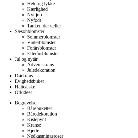
Held og lykke
Kærlighed
Nyt job
Nyfødt
Tanken der tæller
Sæsonblomster
Sommerblomster
Vinterblomster
Forårsblomster
Efterårsblomster
Jul og nytår
Adventskrans
Juledekoration
Dørkrans
Evighedsbuket
Hatteæske
Orkideer
Begravelse
Bårebuketter
Båredekoration
Kistepynt
Kranse
Hjerte
Nedkastningsroser