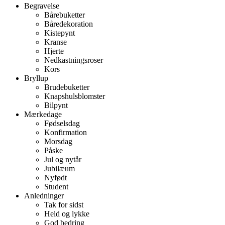
Begravelse
Bårebuketter
Båredekoration
Kistepynt
Kranse
Hjerte
Nedkastningsroser
Kors
Bryllup
Brudebuketter
Knapshulsblomster
Bilpynt
Mærkedage
Fødselsdag
Konfirmation
Morsdag
Påske
Jul og nytår
Jubilæum
Nyfødt
Student
Anledninger
Tak for sidst
Held og lykke
God bedring