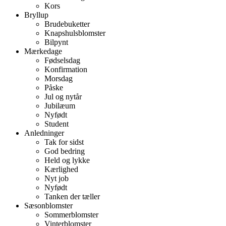
Kors
Bryllup
Brudebuketter
Knapshulsblomster
Bilpynt
Mærkedage
Fødselsdag
Konfirmation
Morsdag
Påske
Jul og nytår
Jubilæum
Nyfødt
Student
Anledninger
Tak for sidst
God bedring
Held og lykke
Kærlighed
Nyt job
Nyfødt
Tanken der tæller
Sæsonblomster
Sommerblomster
Vinterblomster