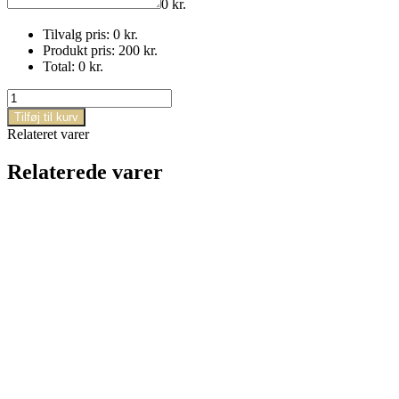
0
kr.
Tilvalg pris:
0
kr.
Produkt pris:
200
kr.
Total:
0
kr.
Tænker
på
Tilføj til kurv
dig
Relateret varer
antal
Relaterede varer