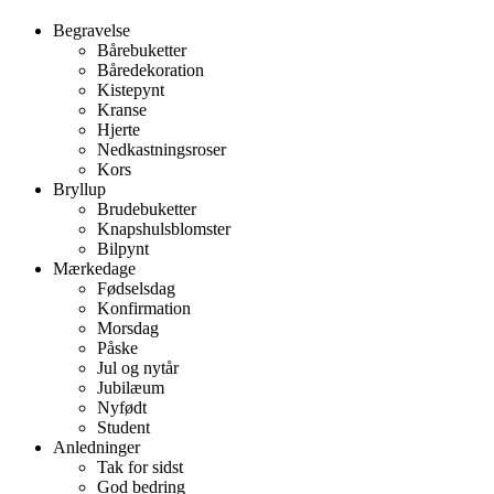
Begravelse
Bårebuketter
Båredekoration
Kistepynt
Kranse
Hjerte
Nedkastningsroser
Kors
Bryllup
Brudebuketter
Knapshulsblomster
Bilpynt
Mærkedage
Fødselsdag
Konfirmation
Morsdag
Påske
Jul og nytår
Jubilæum
Nyfødt
Student
Anledninger
Tak for sidst
God bedring