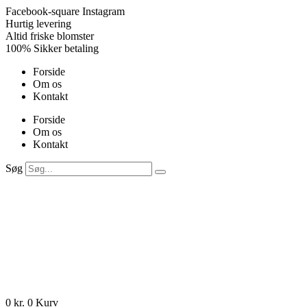
Videre
Facebook-square
Instagram
til
Hurtig levering
indhold
Altid friske blomster
100% Sikker betaling
Forside
Om os
Kontakt
Forside
Om os
Kontakt
Søg
0
kr.
0
Kurv