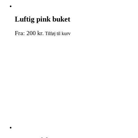
Luftig pink buket
Dette
Fra:
200
kr.
Tilføj til kurv
vare
har
flere
varianter.
Mulighederne
kan
vælges
på
varesiden