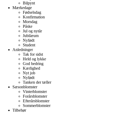
Bilpynt
Mærkedage
Fødselsdag
Konfirmation
Morsdag
Påske
Jul og nytår
Jubilæum
Nyfødt
Student
Anledninger
Tak for sidst
Held og lykke
God bedring
Kærlighed
Nyt job
Nyfødt
Tanken der tæller
Sæsonblomster
Vinterblomster
Forårsblomster
Efterårsblomster
Sommerblomster
Tilbehør