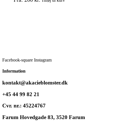
Tilføj til kurv
vare
har
flere
varianter.
Mulighederne
kan
vælges
på
varesiden
Facebook-square
Instagram
Information
kontakt@akacieblomster.dk
+45 44 99 82 21
Cvr. nr.: 45224767
Farum Hovedgade 83, 3520 Farum