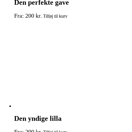
Den perfekte gave
Dette
Fra:
200
kr.
Tilføj til kurv
vare
har
flere
varianter.
Mulighederne
kan
vælges
på
varesiden
Den yndige lilla
Dette
Fra:
200
kr.