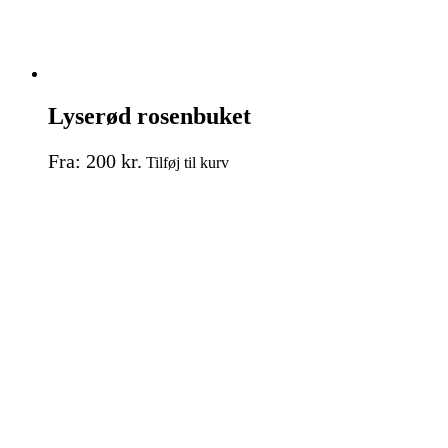
Lyserød rosenbuket
Dette
Fra:
200
kr.
Tilføj til kurv
vare
har
flere
varianter.
Mulighederne
kan
vælges
på
varesiden