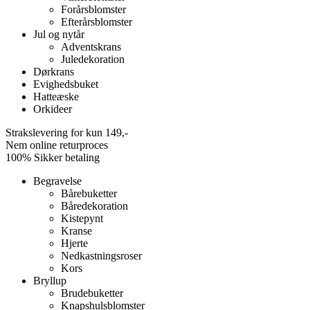
Forårsblomster
Efterårsblomster
Jul og nytår
Adventskrans
Juledekoration
Dørkrans
Evighedsbuket
Hatteæske
Orkideer
Strakslevering for kun 149,-
Nem online returproces
100% Sikker betaling
Begravelse
Bårebuketter
Båredekoration
Kistepynt
Kranse
Hjerte
Nedkastningsroser
Kors
Bryllup
Brudebuketter
Knapshulsblomster