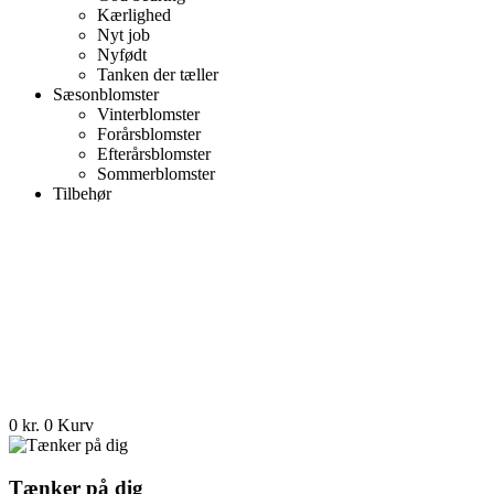
Kærlighed
Nyt job
Nyfødt
Tanken der tæller
Sæsonblomster
Vinterblomster
Forårsblomster
Efterårsblomster
Sommerblomster
Tilbehør
0
kr.
0
Kurv
Tænker på dig