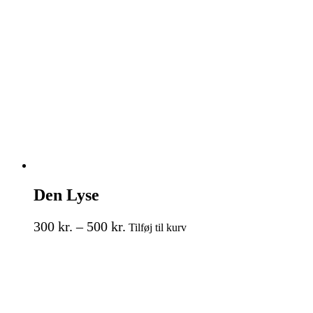
Mulighederne
kan
vælges
på
varesiden
Den Lyse
Prisinterval:
Dette
300
kr.
–
500
kr.
Tilføj til kurv
vare
300 kr.
har
til
flere
500 kr.
varianter.
Mulighederne
kan
vælges