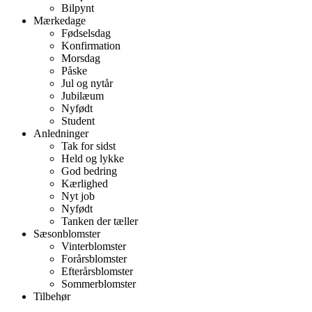
Bilpynt
Mærkedage
Fødselsdag
Konfirmation
Morsdag
Påske
Jul og nytår
Jubilæum
Nyfødt
Student
Anledninger
Tak for sidst
Held og lykke
God bedring
Kærlighed
Nyt job
Nyfødt
Tanken der tæller
Sæsonblomster
Vinterblomster
Forårsblomster
Efterårsblomster
Sommerblomster
Tilbehør