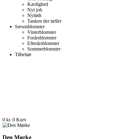
Kærlighed
Nyt job
Nyfødt
Tanken der tæller
Sæsonblomster
Vinterblomster
Forårsblomster
Efterårsblomster
Sommerblomster
Tilbehør
0
kr.
0
Kurv
Den Mørke