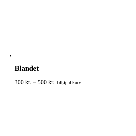
på
varesiden
Blandet
Prisinterval:
Dette
300
kr.
–
500
kr.
Tilføj til kurv
vare
300 kr.
har
til
flere
500 kr.
varianter.
Mulighederne
kan
vælges
på
varesiden