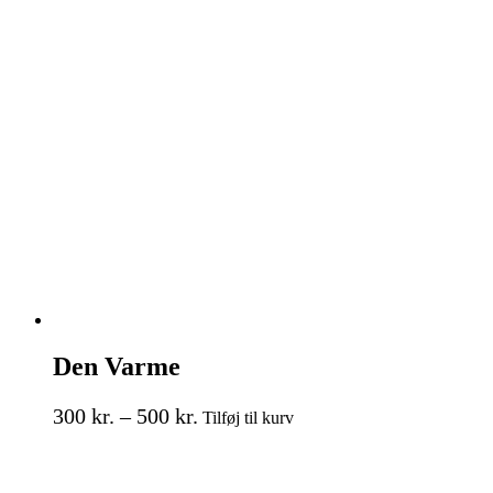
Den Varme
Prisinterval:
Dette
300
kr.
–
500
kr.
Tilføj til kurv
vare
300 kr.
har
til
flere
500 kr.
varianter.