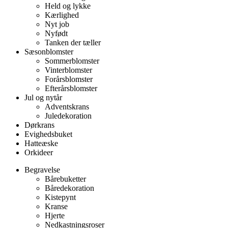
Held og lykke
Kærlighed
Nyt job
Nyfødt
Tanken der tæller
Sæsonblomster
Sommerblomster
Vinterblomster
Forårsblomster
Efterårsblomster
Jul og nytår
Adventskrans
Juledekoration
Dørkrans
Evighedsbuket
Hatteæske
Orkideer
Begravelse
Bårebuketter
Båredekoration
Kistepynt
Kranse
Hjerte
Nedkastningsroser