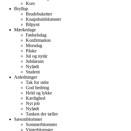
Kors
Bryllup
Brudebuketter
Knapshulsblomster
Bilpynt
Mærkedage
Fødselsdag
Konfirmation
Morsdag
Påske
Jul og nytår
Jubilæum
Nyfødt
Student
Anledninger
Tak for sidst
God bedring
Held og lykke
Kærlighed
Nyt job
Nyfødt
Tanken der tæller
Sæsonblomster
Sommerblomster
Vinterblomster