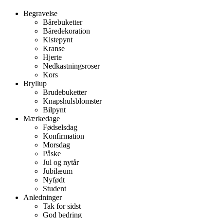
Begravelse
Bårebuketter
Båredekoration
Kistepynt
Kranse
Hjerte
Nedkastningsroser
Kors
Bryllup
Brudebuketter
Knapshulsblomster
Bilpynt
Mærkedage
Fødselsdag
Konfirmation
Morsdag
Påske
Jul og nytår
Jubilæum
Nyfødt
Student
Anledninger
Tak for sidst
God bedring