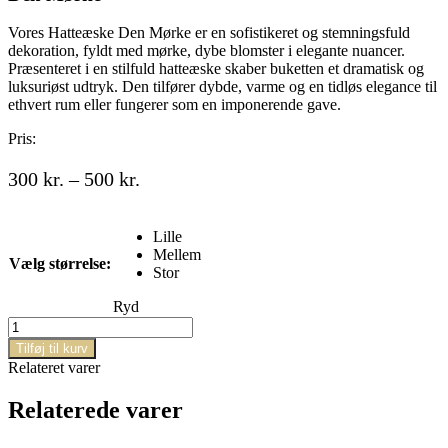
Vores Hatteæske Den Mørke er en sofistikeret og stemningsfuld
dekoration, fyldt med mørke, dybe blomster i elegante nuancer.
Præsenteret i en stilfuld hatteæske skaber buketten et dramatisk og
luksuriøst udtryk. Den tilfører dybde, varme og en tidløs elegance til
ethvert rum eller fungerer som en imponerende gave.
Pris:
Prisinterval:
300
kr.
–
500
kr.
300 kr.
til
Lille
500 kr.
Mellem
Vælg størrelse:
Stor
Ryd
Den
Mørke
Tilføj til kurv
antal
Relateret varer
Relaterede varer