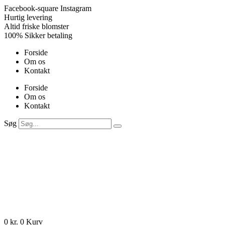
Videre
Facebook-square
Instagram
til
Hurtig levering
indhold
Altid friske blomster
100% Sikker betaling
Forside
Om os
Kontakt
Forside
Om os
Kontakt
Søg
0
kr.
0
Kurv