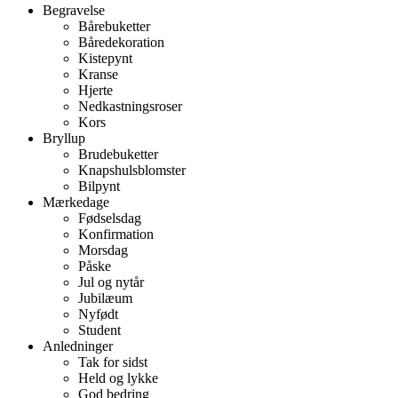
Begravelse
Bårebuketter
Båredekoration
Kistepynt
Kranse
Hjerte
Nedkastningsroser
Kors
Bryllup
Brudebuketter
Knapshulsblomster
Bilpynt
Mærkedage
Fødselsdag
Konfirmation
Morsdag
Påske
Jul og nytår
Jubilæum
Nyfødt
Student
Anledninger
Tak for sidst
Held og lykke
God bedring