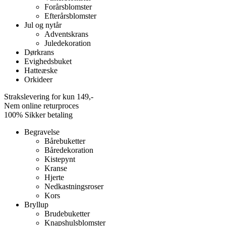
Forårsblomster
Efterårsblomster
Jul og nytår
Adventskrans
Juledekoration
Dørkrans
Evighedsbuket
Hatteæske
Orkideer
Strakslevering for kun 149,-
Nem online returproces
100% Sikker betaling
Begravelse
Bårebuketter
Båredekoration
Kistepynt
Kranse
Hjerte
Nedkastningsroser
Kors
Bryllup
Brudebuketter
Knapshulsblomster