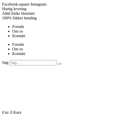
Videre
Facebook-square
Instagram
til
Hurtig levering
indhold
Altid friske blomster
100% Sikker betaling
Forside
Om os
Kontakt
Forside
Om os
Kontakt
Søg
0
kr.
0
Kurv