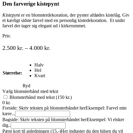
Den farverige kistepynt
Kistepynt
er en blomsterdekoration, der pynter afdødes kistelåg. Giv
et kærligt sidste farvel med en personlig kistedekoration. Et unikt
farvel der tager sig elegant ud i kirkerummet.
Pris:
Prisinterval:
2.500
kr.
–
4.000
kr.
2.500 kr.
til
Halv
4.000 kr.
Hel
Størrelse:
Kvart
Ryd
Vælg blomsterbånd med tekst
Blomsterbånd med tekst (150 kr.)
0
kr.
Forside: Skriv teksten på blomsterbåndet her
Eksempel: Farvel min
kære...
Bagside: Skriv teksten på blomsterbåndet her
Eksempel: Vi elsker
dig..
Pænt kort til anledningen (15,-)
Her indtaster du den hilsen du vil