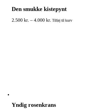
Den smukke kistepynt
Prisinterval:
Dette
2.500
kr.
–
4.000
kr.
Tilføj til kurv
vare
2.500 kr.
har
til
flere
4.000 kr.
varianter.
Mulighederne
kan
vælges
på
varesiden
Yndig rosenkrans