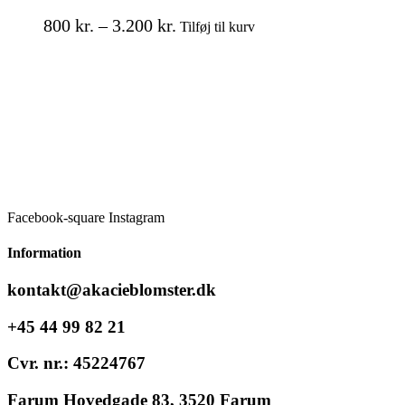
Prisinterval:
Dette
800
kr.
–
3.200
kr.
Tilføj til kurv
vare
800 kr.
har
til
flere
3.200 kr.
varianter.
Mulighederne
kan
vælges
på
varesiden
Facebook-square
Instagram
Information
kontakt@akacieblomster.dk
+45 44 99 82 21
Cvr. nr.: 45224767
Farum Hovedgade 83, 3520 Farum