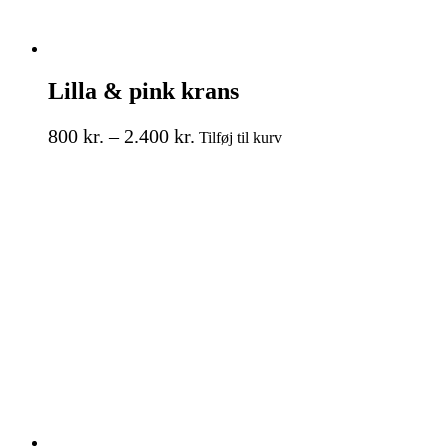
Lilla & pink krans
Prisinterval:
Dette
800
kr.
–
2.400
kr.
Tilføj til kurv
vare
800 kr.
har
til
flere
2.400 kr.
varianter.
Mulighederne
kan
vælges
på
varesiden