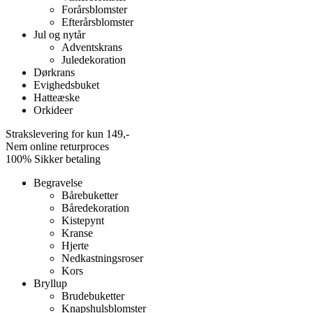
Forårsblomster
Efterårsblomster
Jul og nytår
Adventskrans
Juledekoration
Dørkrans
Evighedsbuket
Hatteæske
Orkideer
Strakslevering for kun 149,-
Nem online returproces
100% Sikker betaling
Begravelse
Bårebuketter
Båredekoration
Kistepynt
Kranse
Hjerte
Nedkastningsroser
Kors
Bryllup
Brudebuketter
Knapshulsblomster