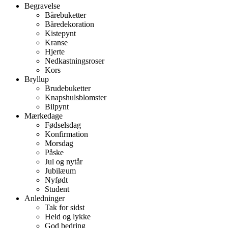
Begravelse
Bårebuketter
Båredekoration
Kistepynt
Kranse
Hjerte
Nedkastningsroser
Kors
Bryllup
Brudebuketter
Knapshulsblomster
Bilpynt
Mærkedage
Fødselsdag
Konfirmation
Morsdag
Påske
Jul og nytår
Jubilæum
Nyfødt
Student
Anledninger
Tak for sidst
Held og lykke
God bedring