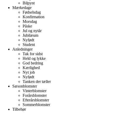
Bilpynt
Mærkedage
Fødselsdag
Konfirmation
Morsdag
Påske
Jul og nytår
Jubilæum
Nyfødt
Student
Anledninger
Tak for sidst
Held og lykke
God bedring
Kærlighed
Nyt job
Nyfødt
Tanken der tæller
Sæsonblomster
Vinterblomster
Forårsblomster
Efterårsblomster
Sommerblomster
Tilbehør