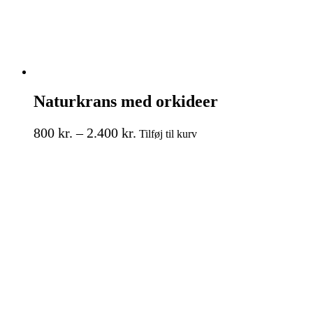
Naturkrans med orkideer
Prisinterval:
Dette
800
kr.
–
2.400
kr.
Tilføj til kurv
vare
800 kr.
har
til
flere
2.400 kr.
varianter.
Mulighederne
kan
vælges
på
varesiden