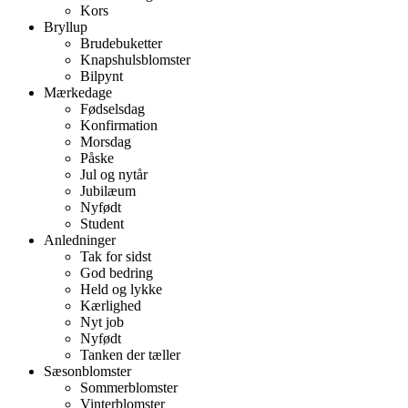
Kors
Bryllup
Brudebuketter
Knapshulsblomster
Bilpynt
Mærkedage
Fødselsdag
Konfirmation
Morsdag
Påske
Jul og nytår
Jubilæum
Nyfødt
Student
Anledninger
Tak for sidst
God bedring
Held og lykke
Kærlighed
Nyt job
Nyfødt
Tanken der tæller
Sæsonblomster
Sommerblomster
Vinterblomster