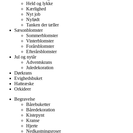
Held og lykke
Kærlighed
Nyt job
Nyfødt
Tanken der tæller
Sæsonblomster
Sommerblomster
Vinterblomster
Forårsblomster
Efterårsblomster
Jul og nytår
Adventskrans
Juledekoration
Dørkrans
Evighedsbuket
Hatteæske
Orkideer
Begravelse
Bårebuketter
Båredekoration
Kistepynt
Kranse
Hjerte
Nedkastningsroser