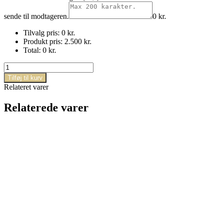
sende til modtageren.
0
kr.
Tilvalg pris:
0
kr.
Produkt pris:
2.500
kr.
Total:
0
kr.
Den
farverige
Tilføj til kurv
kistepynt
Relateret varer
antal
Relaterede varer