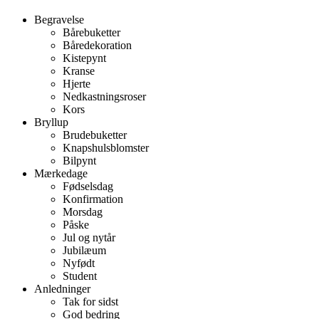
Begravelse
Bårebuketter
Båredekoration
Kistepynt
Kranse
Hjerte
Nedkastningsroser
Kors
Bryllup
Brudebuketter
Knapshulsblomster
Bilpynt
Mærkedage
Fødselsdag
Konfirmation
Morsdag
Påske
Jul og nytår
Jubilæum
Nyfødt
Student
Anledninger
Tak for sidst
God bedring