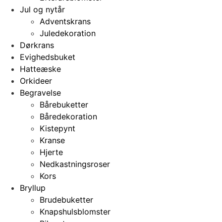
Jul og nytår
Adventskrans
Juledekoration
Dørkrans
Evighedsbuket
Hatteæske
Orkideer
Begravelse
Bårebuketter
Båredekoration
Kistepynt
Kranse
Hjerte
Nedkastningsroser
Kors
Bryllup
Brudebuketter
Knapshulsblomster