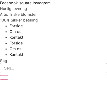
Videre
Facebook-square
Instagram
til
Hurtig levering
indhold
Altid friske blomster
100% Sikker betaling
Forside
Om os
Kontakt
Forside
Om os
Kontakt
Søg