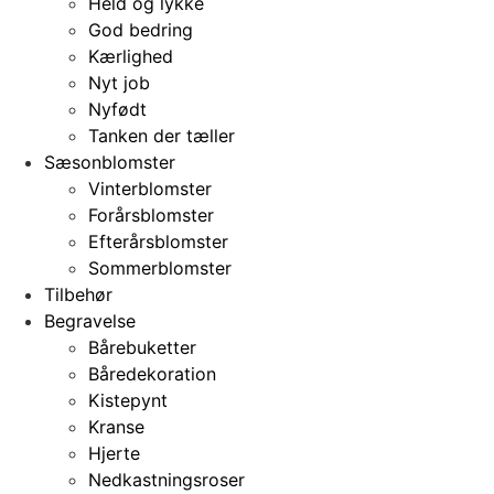
Held og lykke
God bedring
Kærlighed
Nyt job
Nyfødt
Tanken der tæller
Sæsonblomster
Vinterblomster
Forårsblomster
Efterårsblomster
Sommerblomster
Tilbehør
Begravelse
Bårebuketter
Båredekoration
Kistepynt
Kranse
Hjerte
Nedkastningsroser