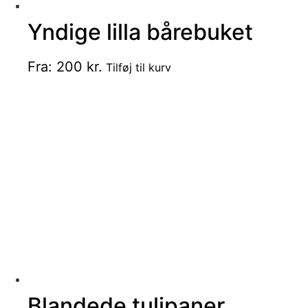
Yndige lilla bårebuket
Dette
Fra:
200
kr.
Tilføj til kurv
vare
har
flere
varianter.
Mulighederne
kan
vælges
på
varesiden
Blandede tulipaner