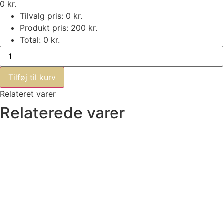
0
kr.
Tilvalg pris:
0
kr.
Produkt pris:
200
kr.
Total:
0
kr.
Et
sidste
farvel
antal
Tilføj til kurv
Relateret varer
Relaterede varer