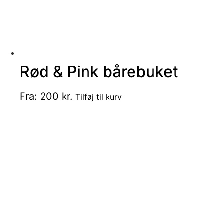
Rød & Pink bårebuket
Dette
Fra:
200
kr.
Tilføj til kurv
vare
har
flere
varianter.
Mulighederne
kan
vælges
på
varesiden