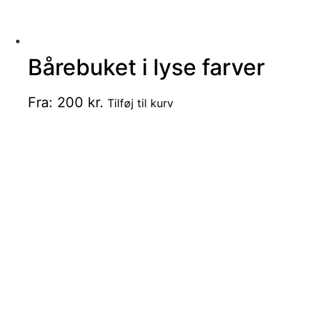
Bårebuket i lyse farver
Dette
Fra:
200
kr.
Tilføj til kurv
vare
har
flere
varianter.
Mulighederne
kan
vælges
på
varesiden