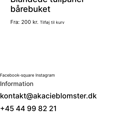
bårebuket
Dette
Fra:
200
kr.
Tilføj til kurv
vare
har
flere
varianter.
Mulighederne
kan
vælges
på
Facebook-square
Instagram
varesiden
Information
kontakt@akacieblomster.dk
+45 44 99 82 21