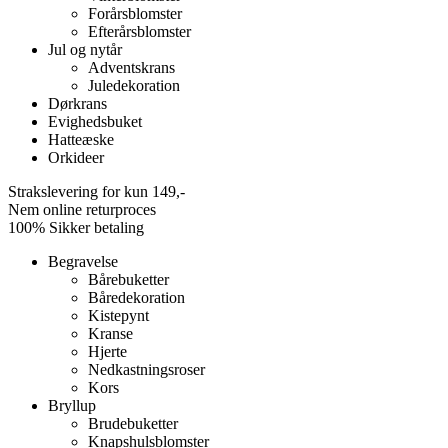
Forårsblomster
Efterårsblomster
Jul og nytår
Adventskrans
Juledekoration
Dørkrans
Evighedsbuket
Hatteæske
Orkideer
Strakslevering for kun 149,-
Nem online returproces
100% Sikker betaling
Begravelse
Bårebuketter
Båredekoration
Kistepynt
Kranse
Hjerte
Nedkastningsroser
Kors
Bryllup
Brudebuketter
Knapshulsblomster