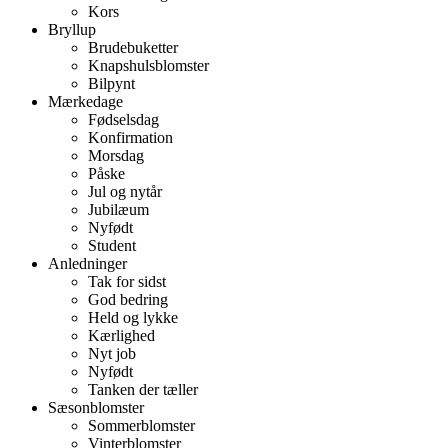
Kors
Bryllup
Brudebuketter
Knapshulsblomster
Bilpynt
Mærkedage
Fødselsdag
Konfirmation
Morsdag
Påske
Jul og nytår
Jubilæum
Nyfødt
Student
Anledninger
Tak for sidst
God bedring
Held og lykke
Kærlighed
Nyt job
Nyfødt
Tanken der tæller
Sæsonblomster
Sommerblomster
Vinterblomster