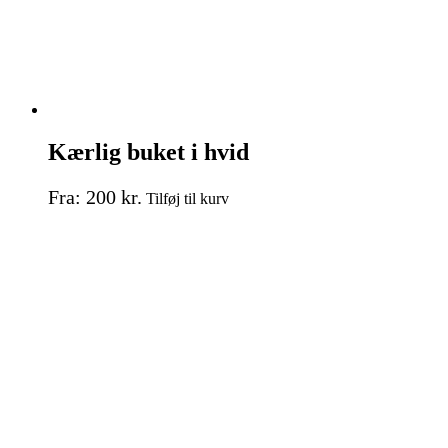
Kærlig buket i hvid
Dette
Fra:
200
kr.
Tilføj til kurv
vare
har
flere
varianter.
Mulighederne
kan
vælges
på
varesiden