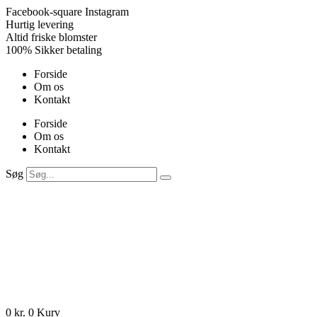
Videre
Facebook-square
Instagram
til
Hurtig levering
indhold
Altid friske blomster
100% Sikker betaling
Forside
Om os
Kontakt
Forside
Om os
Kontakt
Søg
0
kr.
0
Kurv