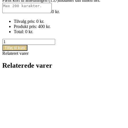
Pænt kort til anledningen (15,-)
Indtaster din hilsen her.
0
kr.
Tilvalg pris:
0
kr.
Produkt pris:
400
kr.
Total:
0
kr.
Den
til
Tilføj til kurv
mor
Relateret varer
og
datter
Relaterede varer
antal