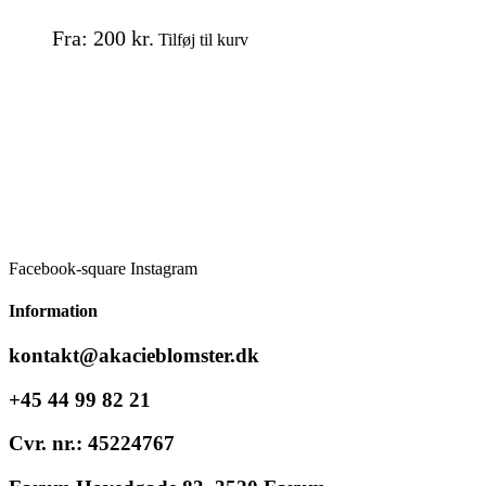
Dette
Fra:
200
kr.
Tilføj til kurv
vare
har
flere
varianter.
Mulighederne
kan
vælges
på
varesiden
Facebook-square
Instagram
Information
kontakt@akacieblomster.dk
+45 44 99 82 21
Cvr. nr.: 45224767