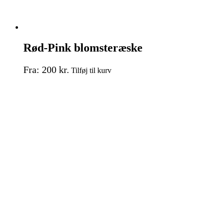
Rød-Pink blomsteræske
Dette
Fra:
200
kr.
Tilføj til kurv
vare
har
flere
varianter.
Mulighederne
kan
vælges
på
varesiden