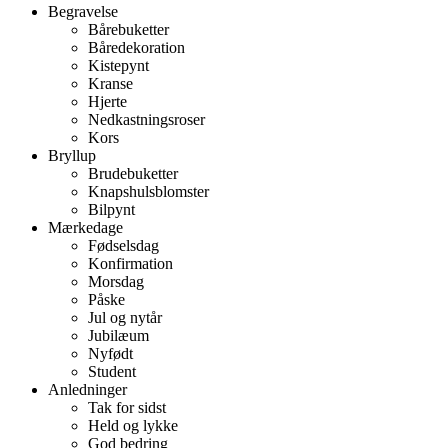
Begravelse
Bårebuketter
Båredekoration
Kistepynt
Kranse
Hjerte
Nedkastningsroser
Kors
Bryllup
Brudebuketter
Knapshulsblomster
Bilpynt
Mærkedage
Fødselsdag
Konfirmation
Morsdag
Påske
Jul og nytår
Jubilæum
Nyfødt
Student
Anledninger
Tak for sidst
Held og lykke
God bedring