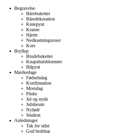
Begravelse
Bårebuketter
Båredekoration
Kistepynt
Kranse
Hjerte
Nedkastningsroser
Kors
Bryllup
Brudebuketter
Knapshulsblomster
Bilpynt
Mærkedage
Fødselsdag
Konfirmation
Morsdag
Påske
Jul og nytår
Jubilæum
Nyfødt
Student
Anledninger
Tak for sidst
God bedring