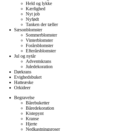
Held og lykke
Kærlighed
Nyt job
Nyfødt
Tanken der tæller
Sæsonblomster
Sommerblomster
Vinterblomster
Forårsblomster
Efterårsblomster
Jul og nytår
Adventskrans
Juledekoration
Dørkrans
Evighedsbuket
Hatteæske
Orkideer
Begravelse
Bårebuketter
Båredekoration
Kistepynt
Kranse
Hjerte
Nedkastningsroser