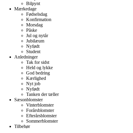
Bilpynt
Mærkedage
Fødselsdag
Konfirmation
Morsdag
Påske
Jul og nytår
Jubilæum
Nyfødt
Student
Anledninger
Tak for sidst
Held og lykke
God bedring
Kærlighed
Nyt job
Nyfødt
Tanken der tæller
Sæsonblomster
Vinterblomster
Forårsblomster
Efterårsblomster
Sommerblomster
Tilbehør