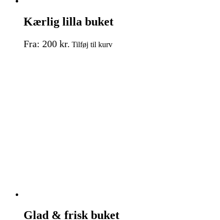
Kærlig lilla buket
Dette
Fra:
200
kr.
Tilføj til kurv
vare
har
flere
varianter.
Mulighederne
kan
vælges
på
varesiden
Glad & frisk buket